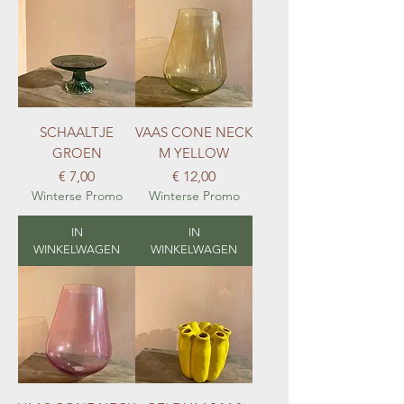
SCHAALTJE
VAAS CONE NECK
GROEN
M YELLOW
Prijs
Prijs
€ 7,00
€ 12,00
Winterse Promo
Winterse Promo
IN
IN
WINKELWAGEN
WINKELWAGEN