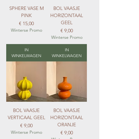
SPHERE VASE M
BOL VAASJE
PINK
HORIZONTAAL
GEEL
Prijs
€ 15,00
Winterse Promo
Prijs
€ 9,00
Winterse Promo
IN
IN
WINKELWAGEN
WINKELWAGEN
BOL VAASJE
BOL VAASJE
VERTICAAL GEEL
HORIZONTAAL
ORANJE
Prijs
€ 9,00
Winterse Promo
Prijs
€ 9,00