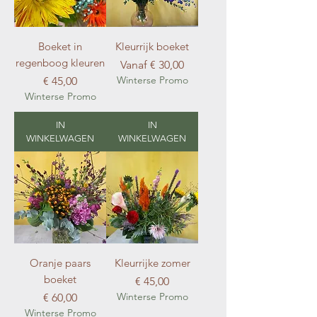
Boeket in
Kleurrijk boeket
regenboog kleuren
Verkoopprijs
Vanaf
€ 30,00
Prijs
Winterse Promo
€ 45,00
Winterse Promo
IN
IN
WINKELWAGEN
WINKELWAGEN
Oranje paars
Kleurrijke zomer
boeket
Prijs
€ 45,00
Prijs
Winterse Promo
€ 60,00
Winterse Promo