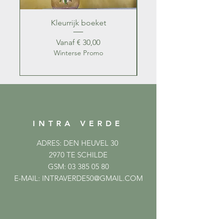
Kleurrijk boeket
Kleurrijk zomer b
Verkoopprijs
Vanaf
€ 30,00
Winterse Promo
INTRA VERDE
ADRES: DEN HEUVEL 30
2970 TE SCHILDE
GSM:
03 385 05 80
E-MAIL:
INTRAVERDE50@GMAIL.COM