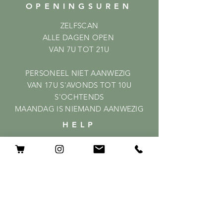
OPENINGSUREN
ZELFSCAN
ALLE DAGEN OPEN
VAN 7U TOT 21U
PERSONEEL NIET AANWEZIG
VAN 17U S'AVONDS TOT 10U
S'OCHTENDS
MAANDAG IS NIEMAND AANWEZIG
HELP
Shipping & Returns
Privacy Policy
FAQ
ABONNEER