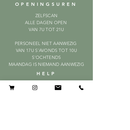
OPENINGSUREN
ZELFSCAN
ALLE DAGEN OPEN
VAN 7U TOT 21U
PERSONEEL NIET AANWEZIG
VAN 17U S'AVONDS TOT 10U
S'OCHTENDS
MAANDAG IS NIEMAND AANWEZIG
HELP
Shipping & Returns
Privacy Policy
FAQ
ABONNEER