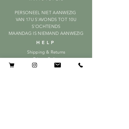
PERSONEEL NIET AANWEZIG
VAN 17U S'AVONDS TOT 10U
S'OCHTENDS
MAANDAG IS NIEMAND AANWEZIG
HELP
Shipping & Returns
Privacy Policy
FAQ
ABONNEER
GEEF HIER JE MAILADRES OP
ABONNEER