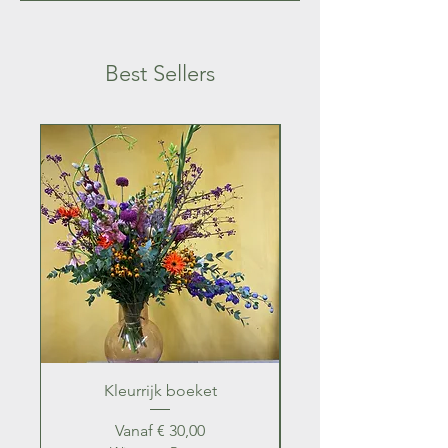
Best Sellers
Kleurrijk boeket
Kleurrijk zomer b
Verkoopprijs
Vanaf
€ 30,00