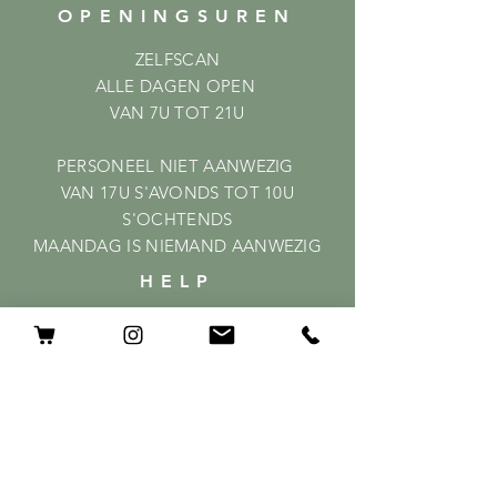
OPENINGSUREN
ZELFSCAN
ALLE DAGEN OPEN
VAN 7U TOT 21U
PERSONEEL NIET AANWEZIG
VAN 17U S'AVONDS TOT 10U
S'OCHTENDS
MAANDAG IS NIEMAND AANWEZIG
HELP
Shipping & Returns
Privacy Policy
FAQ
ABONNEER