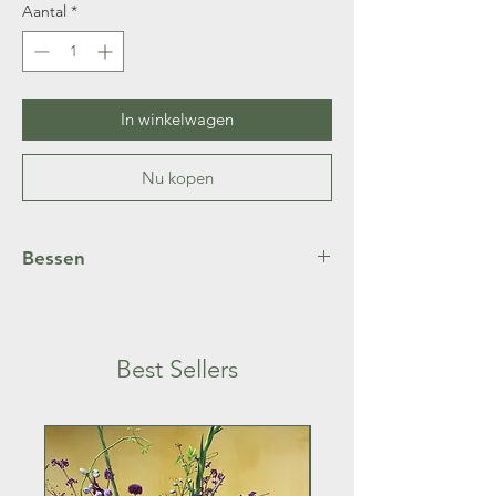
Aantal
*
In winkelwagen
Nu kopen
Bessen
De bessen van callicarpa springen in het
oog en zijn fel paars
Best Sellers