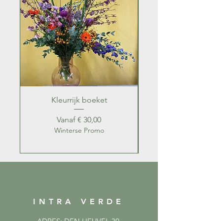
Kleurrijk boeket
Kleurrijk zomer b
Verkoopprijs
Vanaf
€ 30,00
Winterse Promo
INTRA VERDE