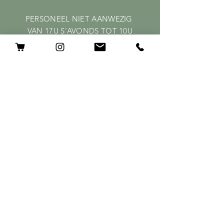
PERSONEEL NIET AANWEZIG
VAN 17U S'AVONDS TOT 10U
S'OCHTENDS
MAANDAG IS NIEMAND AANWEZIG
HELP
Shipping & Returns
Privacy Policy
FAQ
ABONNEER
GEEF HIER JE MAILADRES OP
ABONNEER