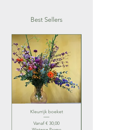
Best Sellers
Kleurrijk boeket
Kleurrijk zomer b
Verkoopprijs
Vanaf
€ 30,00
Winterse Promo