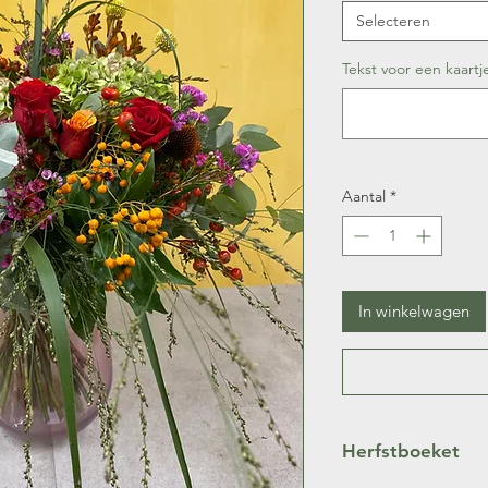
Selecteren
Tekst voor een kaartj
Aantal
*
In winkelwagen
Herfstboeket