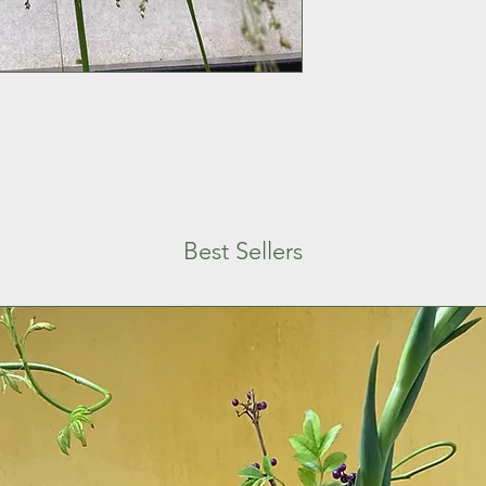
Met HORTENSIA en h
indrogen in de vaas
Best Sellers