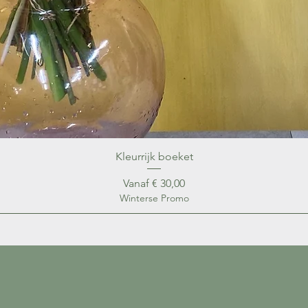
Kleurrijk boeket
Verkoopprijs
Vanaf
€ 30,00
Winterse Promo