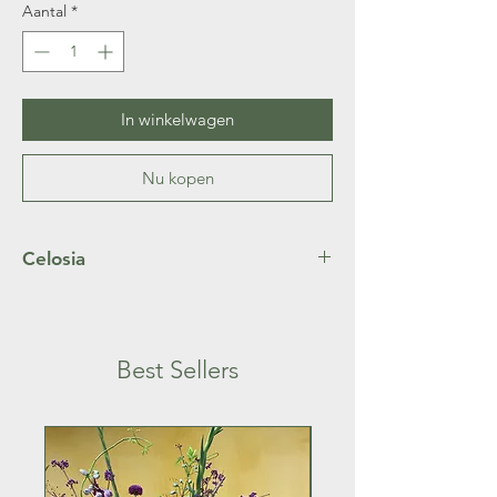
Aantal
*
In winkelwagen
Nu kopen
Celosia
Het boeket heeft een feloranje hanekam of
celosia genoemd
Best Sellers