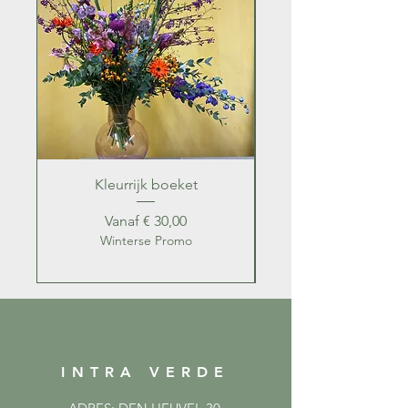
Kleurrijk boeket
Kleurrijk zomer b
Verkoopprijs
Vanaf
€ 30,00
Winterse Promo
INTRA VERDE