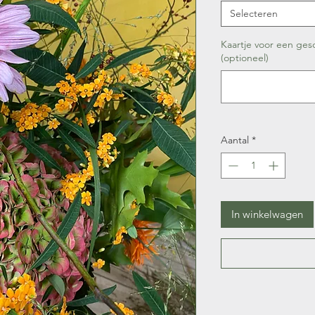
Selecteren
Kaartje voor een ges
(optioneel)
Aantal
*
In winkelwagen