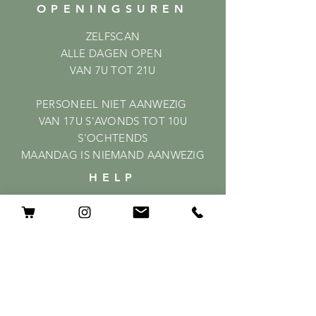
OPENINGSUREN
ZELFSCAN
ALLE DAGEN OPEN
VAN 7U TOT 21U
PERSONEEL NIET AANWEZIG
VAN 17U S'AVONDS TOT 10U
S'OCHTENDS
MAANDAG IS NIEMAND AANWEZIG
HELP
Shipping & Returns
Privacy Policy
FAQ
ABONNEER