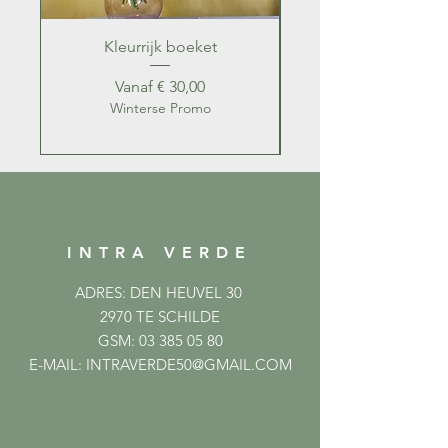
Kleurrijk boeket
Kleurrijk zomer b
Verkoopprijs
Vanaf
€ 30,00
Winterse Promo
INTRA VERDE
ADRES: DEN HEUVEL 30
2970 TE SCHILDE
GSM:
03 385 05 80
E-MAIL:
INTRAVERDE50@GMAIL.COM