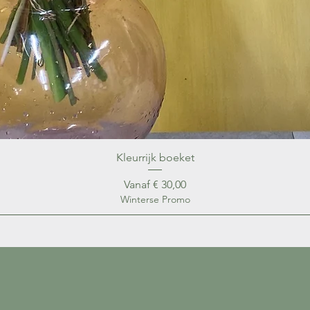
Kleurrijk boeket
Verkoopprijs
Vanaf
€ 30,00
Winterse Promo