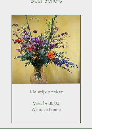
Best Sellers
Kleurrijk boeket
Kleurrijk zomer b
Verkoopprijs
Vanaf
€ 30,00
Winterse Promo