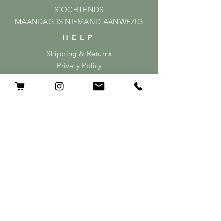
S'OCHTENDS
MAANDAG IS NIEMAND AANWEZIG
HELP
Shipping & Returns
Privacy Policy
FAQ
ABONNEER
GEEF HIER JE MAILADRES OP
ABONNEER