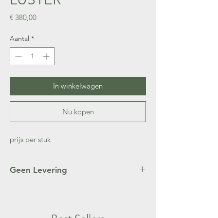
Prijs
€ 380,00
Aantal
*
In winkelwagen
Nu kopen
prijs per stuk
Geen Levering
Wilt u deze verlichting gelieve even langs te
komen voor het te bespreken met ons in de
winkel.