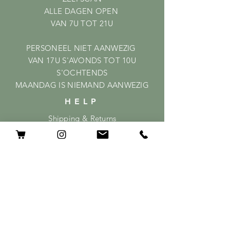
ALLE DAGEN OPEN
VAN 7U TOT 21U
PERSONEEL NIET AANWEZIG
VAN 17U S'AVONDS TOT 10U
S'OCHTENDS
MAANDAG IS NIEMAND AANWEZIG
HELP
Shipping & Returns
Privacy Policy
FAQ
ABONNEER
GEEF HIER JE MAILADRES OP