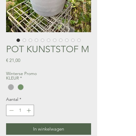
POT KUNSTSTOF M
Prijs
€ 21,00
Winterse Promo
KLEUR
*
Aantal
*
In winkelwagen