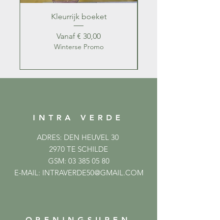
Kleurrijk boeket
Kleurrijk zomer b
Verkoopprijs
Vanaf
€ 30,00
Winterse Promo
INTRA VERDE
ADRES: DEN HEUVEL 30
2970 TE SCHILDE
GSM:
03 385 05 80
E-MAIL:
INTRAVERDE50@GMAIL.COM
OPENINGSUREN