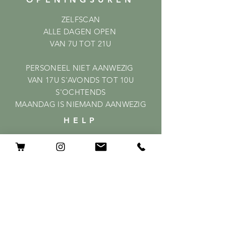
ZELFSCAN
ALLE DAGEN OPEN
VAN 7U TOT 21U
PERSONEEL NIET AANWEZIG
VAN 17U S'AVONDS TOT 10U
S'OCHTENDS
MAANDAG IS NIEMAND AANWEZIG
HELP
Shipping & Returns
Privacy Policy
FAQ
ABONNEER
GEEF HIER JE MAILADRES OP