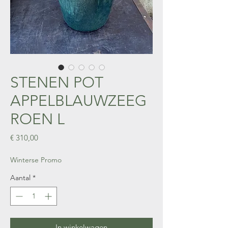
STENEN POT
APPELBLAUWZEEG
ROEN L
Prijs
€ 310,00
Winterse Promo
Aantal
*
In winkelwagen