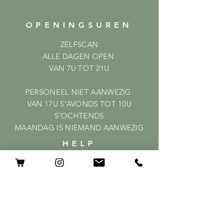
OPENINGSUREN
ZELFSCAN
ALLE DAGEN OPEN
VAN 7U TOT 21U
PERSONEEL NIET AANWEZIG
VAN 17U S'AVONDS TOT 10U
S'OCHTENDS
MAANDAG IS NIEMAND AANWEZIG
HELP
Shipping & Returns
Privacy Policy
FAQ