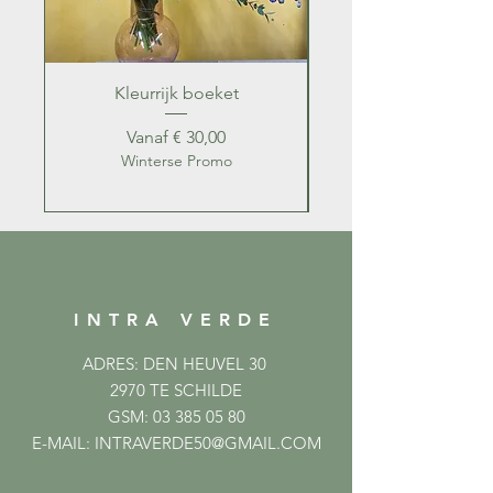
Kleurrijk boeket
Kleurrijk zomer b
Verkoopprijs
Vanaf
€ 30,00
Winterse Promo
INTRA VERDE
ADRES: DEN HEUVEL 30
2970 TE SCHILDE
GSM:
03 385 05 80
E-MAIL:
INTRAVERDE50@GMAIL.COM