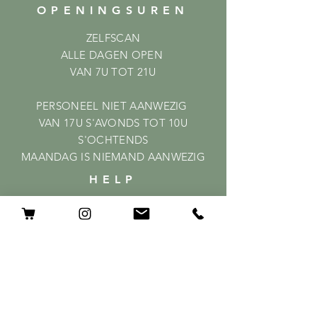
OPENINGSUREN
ZELFSCAN
ALLE DAGEN OPEN
VAN 7U TOT 21U
PERSONEEL NIET AANWEZIG
VAN 17U S'AVONDS TOT 10U
S'OCHTENDS
MAANDAG IS NIEMAND AANWEZIG
HELP
Shipping & Returns
Privacy Policy
FAQ
ABONNEER