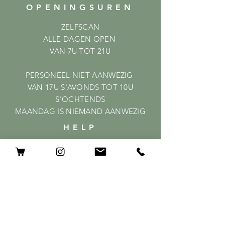
OPENINGSUREN
ZELFSCAN
ALLE DAGEN OPEN
VAN 7U TOT 21U
PERSONEEL NIET AANWEZIG
VAN 17U S'AVONDS TOT 10U
S'OCHTENDS
MAANDAG IS NIEMAND AANWEZIG
HELP
Shipping & Returns
Privacy Policy
FAQ
ABONNEER