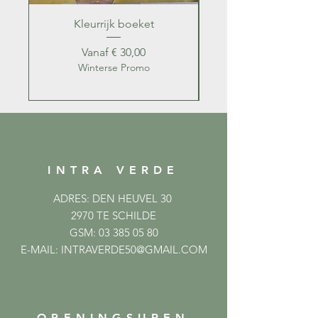
Kleurrijk boeket
Kleurrijk zomer b
Verkoopprijs
Vanaf
€ 30,00
Winterse Promo
INTRA VERDE
ADRES: DEN HEUVEL 30
2970 TE SCHILDE
GSM:
03 385 05 80
E-MAIL:
INTRAVERDE50@GMAIL.COM
OPENINGSUREN