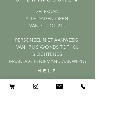
ZELFSCAN
ALLE DAGEN OPEN
VAN 7U TOT 21U
PERSONEEL NIET AANWEZIG
VAN 17U S'AVONDS TOT 10U
S'OCHTENDS
MAANDAG IS NIEMAND AANWEZIG
HELP
Shipping & Returns
Privacy Policy
FAQ
ABONNEER
GEEF HIER JE MAILADRES OP